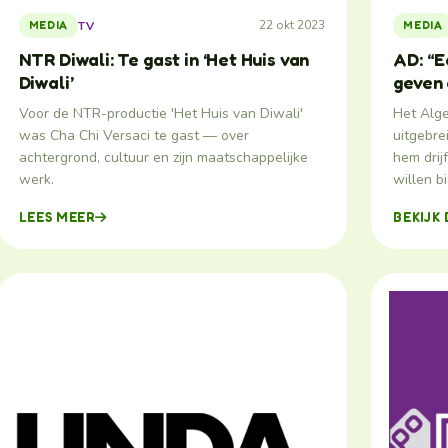
22 okt 2023
TV
MEDIA
MEDIA
NTR Diwali: Te gast in ‘Het Huis van
AD: “E
Diwali’
geven 
Voor de NTR-productie 'Het Huis van Diwali'
Het Alg
was Cha Chi Versaci te gast — over
uitgebre
achtergrond, cultuur en zijn maatschappelijke
hem drij
werk.
willen b
LEES MEER
BEKIJK 