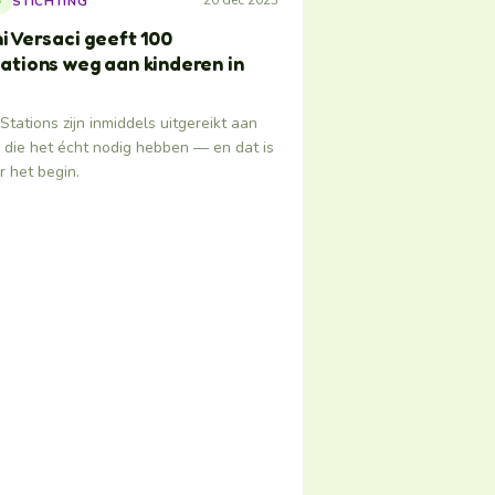
20 dec 2023
STICHTING
S
i Versaci geeft 100
ations weg aan kinderen in
Stations zijn inmiddels uitgereikt aan
 die het écht nodig hebben — en dat is
 het begin.