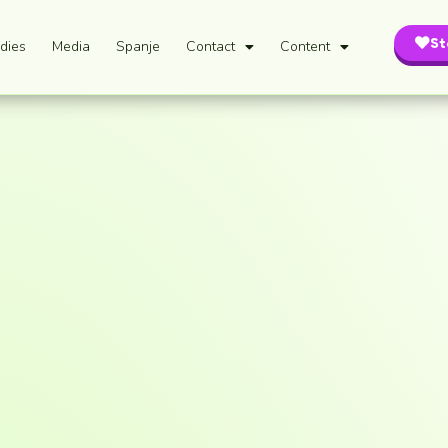
St
dies
Media
Spanje
Contact
Content