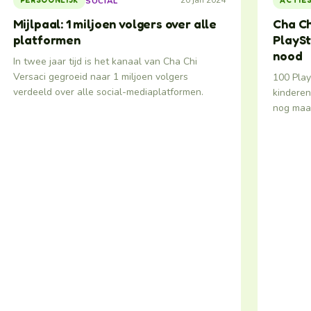
20 jan 2024
SOCIAL
PERSOONLIJK
ACTIE
Mijlpaal: 1 miljoen volgers over alle
Cha Ch
platformen
PlaySt
nood
In twee jaar tijd is het kanaal van Cha Chi
Versaci gegroeid naar 1 miljoen volgers
100 Play
verdeeld over alle social-mediaplatformen.
kinderen
nog maar