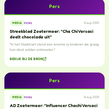
Pers
8 aug 2025
PERS
MEDIA
Streekblad Zoetermeer: “Cha Chi Versaci
deelt chocolade uit”
"In het Stadshart stond een enorme rij kinderen die graag
hun idool wilden ontmoeten."
BEKIJK BIJ DE BRON
Pers
8 aug 2025
PERS
MEDIA
AD Zoetermeer: “Influencer Chachi Versaci