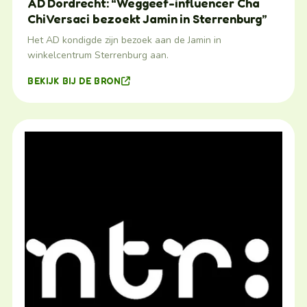
AD Dordrecht: “Weggeef-influencer Cha
Chi Versaci bezoekt Jamin in Sterrenburg”
Het AD kondigde zijn bezoek aan de Jamin in
winkelcentrum Sterrenburg aan.
BEKIJK BIJ DE BRON