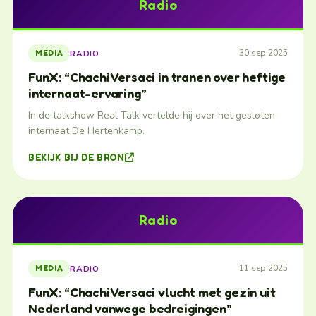
Radio
30 sep 2025
RADIO
MEDIA
FunX: “Chachi Versaci in tranen over heftige
internaat-ervaring”
In de talkshow Real Talk vertelde hij over het gesloten
internaat De Hertenkamp.
BEKIJK BIJ DE BRON
Radio
11 sep 2025
RADIO
MEDIA
FunX: “Chachi Versaci vlucht met gezin uit
Nederland vanwege bedreigingen”