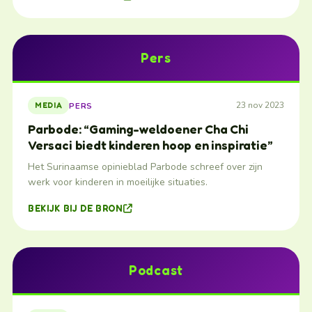
Pers
23 nov 2023
PERS
MEDIA
Parbode: “Gaming-weldoener Cha Chi
Versaci biedt kinderen hoop en inspiratie”
Het Surinaamse opinieblad Parbode schreef over zijn
werk voor kinderen in moeilijke situaties.
BEKIJK BIJ DE BRON
Podcast