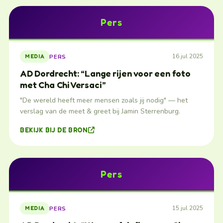
Pers
16 jul 2025
PERS
MEDIA
AD Dordrecht: “Lange rijen voor een foto
met Cha Chi Versaci”
"De wereld heeft meer mensen zoals jij nodig" — het
verslag van de meet & greet bij Jamin Sterrenburg.
BEKIJK BIJ DE BRON
Pers
15 jul 2025
PERS
MEDIA