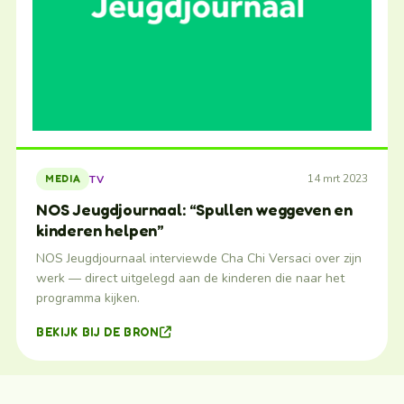
14 mrt 2023
TV
MEDIA
NOS Jeugdjournaal: “Spullen weggeven en
kinderen helpen”
NOS Jeugdjournaal interviewde Cha Chi Versaci over zijn
werk — direct uitgelegd aan de kinderen die naar het
programma kijken.
BEKIJK BIJ DE BRON