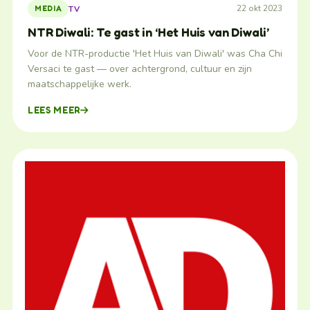
22 okt 2023
TV
MEDIA
NTR Diwali: Te gast in ‘Het Huis van Diwali’
Voor de NTR-productie 'Het Huis van Diwali' was Cha Chi
Versaci te gast — over achtergrond, cultuur en zijn
maatschappelijke werk.
LEES MEER