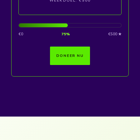
WEEKDOEL: €500
€0
75%
€500 ★
DONEER NU