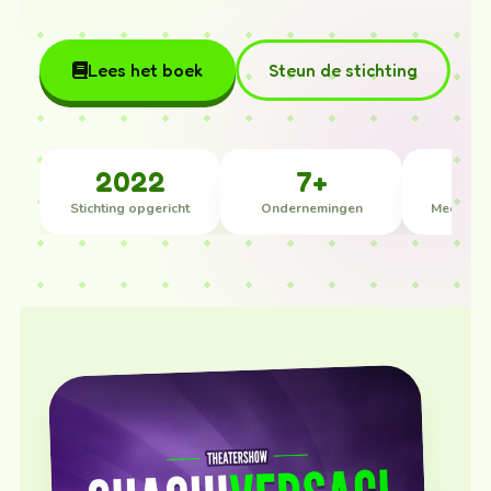
Lees het boek
Steun de stichting
2022
7+
Stichting opgericht
Ondernemingen
Mediaver