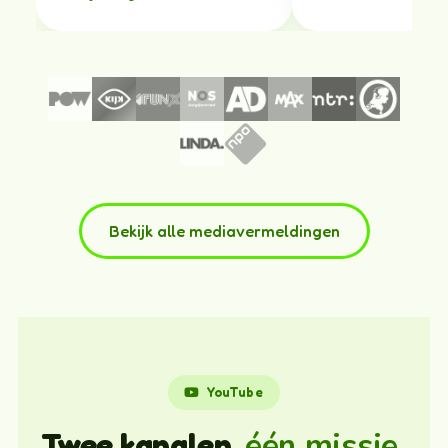
Bekijk alle mediavermeldingen
YouTube
één missie.
Twee kanalen,