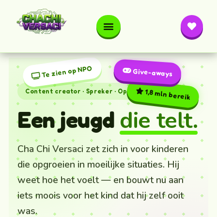
Te zien op NPO
Give-aways
Content creator · Spreker · Oprichter
1,8 mln bereik
die telt.
Een jeugd
Cha Chi Versaci zet zich in voor kinderen
die opgroeien in moeilijke situaties. Hij
weet hoe het voelt — en bouwt nu aan
iets moois voor het kind dat hij zelf ooit
was.