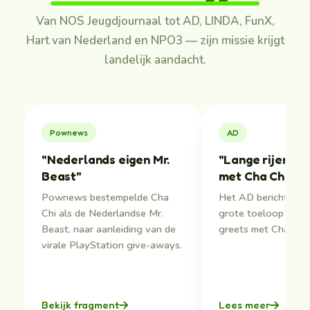
Van NOS Jeugdjournaal tot AD, LINDA, FunX,
Hart van Nederland en NPO3 — zijn missie krijgt
landelijk aandacht.
Pownews
AD
"Nederlands eigen Mr.
"Lange rijen vo
Beast"
met Cha Chi Ver
Pownews bestempelde Cha
Het AD berichtte o
Chi als de Nederlandse Mr.
grote toeloop bij m
Beast, naar aanleiding van de
greets met Cha Chi 
virale PlayStation give-aways.
Bekijk fragment
Lees meer