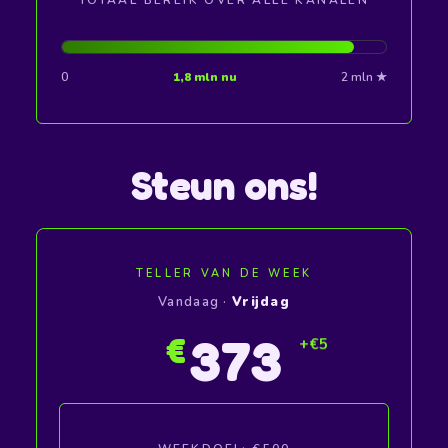
0
1,8 mln nu
2 mln ★
Steun ons!
TELLER VAN DE WEEK
Vandaag ·
Vrijdag
375
€