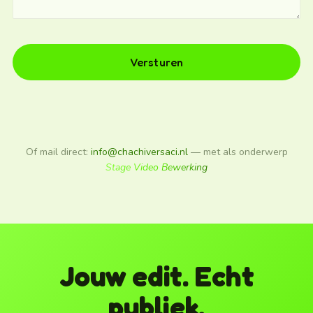
Versturen
Of mail direct:
info@chachiversaci.nl
— met als onderwerp
Stage Video Bewerking
Jouw edit. Echt
publiek.