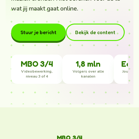
wat jij maakt gaat online.
Stuur je bericht
Bekijk de content
MBO 3/4
1,8 mln
Echt
Videobewerking,
Volgers over alle
Jouw mon
niveau 3 of 4
kanalen
on
MBO 3/4