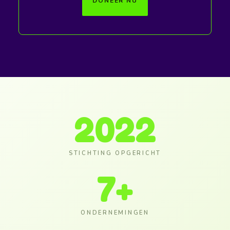
DONEER NU
2022
STICHTING OPGERICHT
7
+
ONDERNEMINGEN