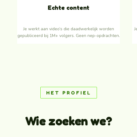
Echte content
Je werkt aan video’s die daadwerkelijk worden
J
gepubliceerd bij 1M+ volgers. Geen nep-opdrachten.
HET PROFIEL
Wie zoeken we?