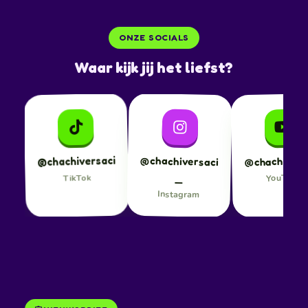
ONZE SOCIALS
Waar kijk jij het liefst?
@chachiversaci
@chachiversaci
@chachivers
_
YouTube
TikTok
Instagram