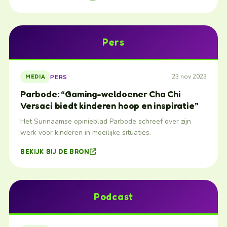
Pers
23 nov 2023
PERS
MEDIA
Parbode: “Gaming-weldoener Cha Chi
Versaci biedt kinderen hoop en inspiratie”
Het Surinaamse opinieblad Parbode schreef over zijn
werk voor kinderen in moeilijke situaties.
BEKIJK BIJ DE BRON
Podcast