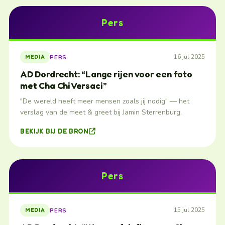
Pers
16 jul 2025
PERS
MEDIA
AD Dordrecht: “Lange rijen voor een foto
met Cha Chi Versaci”
"De wereld heeft meer mensen zoals jij nodig" — het
verslag van de meet & greet bij Jamin Sterrenburg.
BEKIJK BIJ DE BRON
Pers
15 jul 2025
PERS
MEDIA