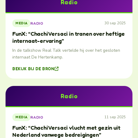
Radio
30 sep 2025
RADIO
MEDIA
FunX: “Chachi Versaci in tranen over heftige
internaat-ervaring”
In de talkshow Real Talk vertelde hij over het gesloten
internaat De Hertenkamp.
BEKIJK BIJ DE BRON
Radio
11 sep 2025
RADIO
MEDIA
FunX: “Chachi Versaci vlucht met gezin uit
Nederland vanwege bedreigingen”