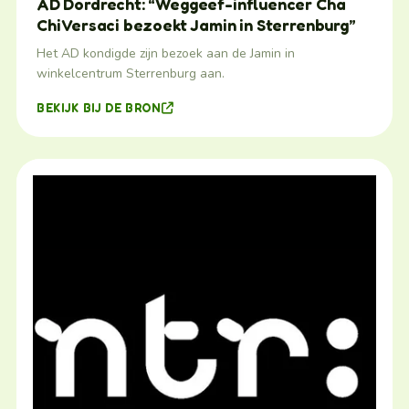
AD Dordrecht: “Weggeef-influencer Cha
Chi Versaci bezoekt Jamin in Sterrenburg”
Het AD kondigde zijn bezoek aan de Jamin in
winkelcentrum Sterrenburg aan.
BEKIJK BIJ DE BRON