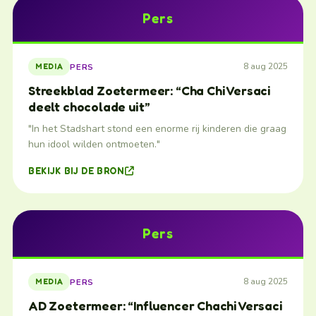
Pers
8 aug 2025
PERS
MEDIA
Streekblad Zoetermeer: “Cha Chi Versaci
deelt chocolade uit”
"In het Stadshart stond een enorme rij kinderen die graag
hun idool wilden ontmoeten."
BEKIJK BIJ DE BRON
Pers
8 aug 2025
PERS
MEDIA
AD Zoetermeer: “Influencer Chachi Versaci