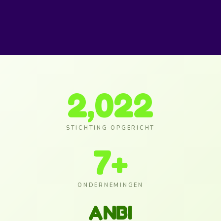
2,022
STICHTING OPGERICHT
7
+
ONDERNEMINGEN
ANBI