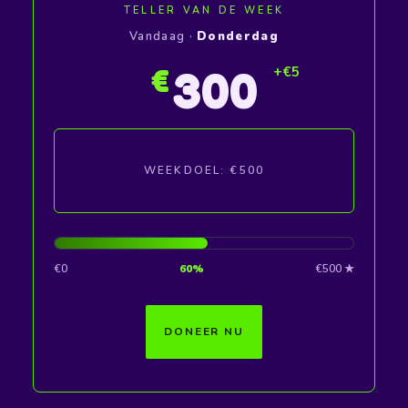
TELLER VAN DE WEEK
Vandaag ·
Donderdag
+€5
300
€
WEEKDOEL: €500
€0
60%
€500 ★
DONEER NU