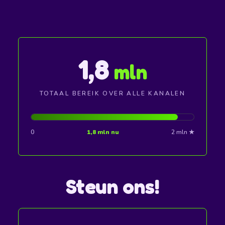
1,8
mln
TOTAAL BEREIK OVER ALLE KANALEN
0
1,8 mln nu
2 mln ★
Steun ons!