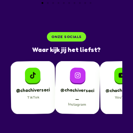
ONZE SOCIALS
Waar kijk jij het liefst?
@chachiversaci
@chachiversaci
@chachivers
_
YouTube
TikTok
Instagram