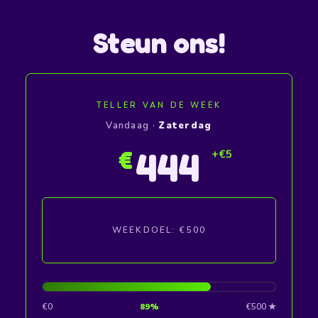
Steun ons!
TELLER VAN DE WEEK
Vandaag ·
Zaterdag
445
€
WEEKDOEL: €500
€0
89%
€500 ★