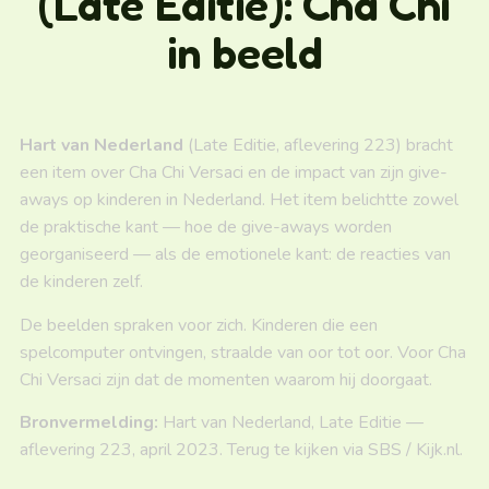
(Late Editie): Cha Chi
in beeld
Hart van Nederland
(Late Editie, aflevering 223) bracht
een item over Cha Chi Versaci en de impact van zijn give-
aways op kinderen in Nederland. Het item belichtte zowel
de praktische kant — hoe de give-aways worden
georganiseerd — als de emotionele kant: de reacties van
de kinderen zelf.
De beelden spraken voor zich. Kinderen die een
spelcomputer ontvingen, straalde van oor tot oor. Voor Cha
Chi Versaci zijn dat de momenten waarom hij doorgaat.
Bronvermelding:
Hart van Nederland, Late Editie —
aflevering 223, april 2023. Terug te kijken via SBS / Kijk.nl.