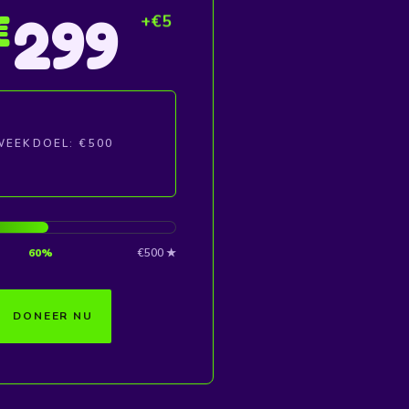
300
€
WEEKDOEL: €500
60%
€500 ★
DONEER NU