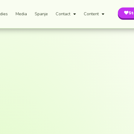
St
dies
Media
Spanje
Contact
Content