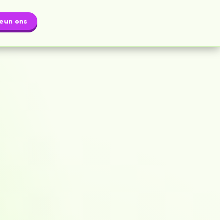
eun ons