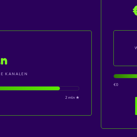
n
LE KANALEN
€0
2 mln ★