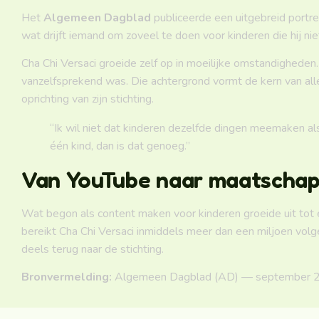
Het
Algemeen Dagblad
publiceerde een uitgebreid portret
wat drijft iemand om zoveel te doen voor kinderen die hij ni
Cha Chi Versaci groeide zelf op in moeilijke omstandigheden.
vanzelfsprekend was. Die achtergrond vormt de kern van alle
oprichting van zijn stichting.
“Ik wil niet dat kinderen dezelfde dingen meemaken als 
één kind, dan is dat genoeg.”
Van YouTube naar maatschap
Wat begon als content maken voor kinderen groeide uit tot
bereikt Cha Chi Versaci inmiddels meer dan een miljoen vol
deels terug naar de stichting.
Bronvermelding:
Algemeen Dagblad (AD) — september 