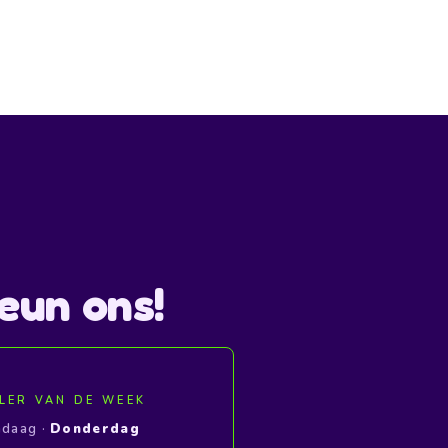
eun ons!
LER VAN DE WEEK
ndaag ·
Donderdag