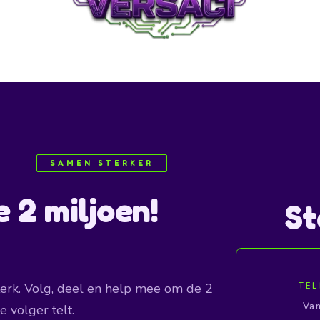
SAMEN STERKER
 2 miljoen!
St
erk. Volg, deel en help mee om de 2
TEL
Va
 volger telt.