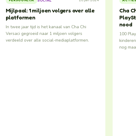
20 jan 2024
SOCIAL
PERSOONLIJK
ACTIE
Mijlpaal: 1 miljoen volgers over alle
Cha Ch
platformen
PlaySt
nood
In twee jaar tijd is het kanaal van Cha Chi
Versaci gegroeid naar 1 miljoen volgers
100 Play
verdeeld over alle social-mediaplatformen.
kinderen
nog maar