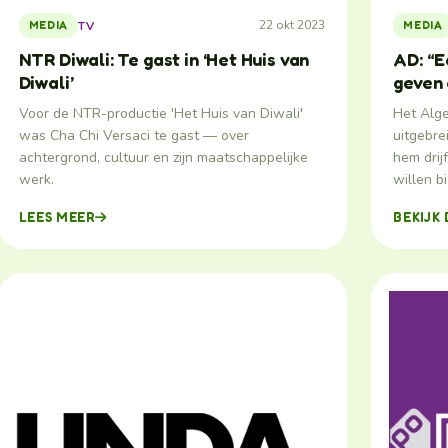
22 okt 2023
TV
MEDIA
MEDIA
NTR Diwali: Te gast in ‘Het Huis van
AD: “E
Diwali’
geven 
Voor de NTR-productie 'Het Huis van Diwali'
Het Alg
was Cha Chi Versaci te gast — over
uitgebre
achtergrond, cultuur en zijn maatschappelijke
hem drij
werk.
willen b
LEES MEER
BEKIJK 