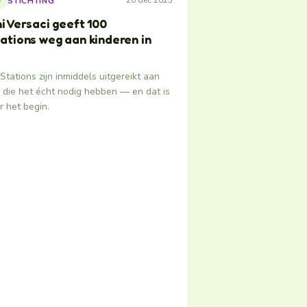
20 dec 2023
STICHTING
S
i Versaci geeft 100
ations weg aan kinderen in
Stations zijn inmiddels uitgereikt aan
 die het écht nodig hebben — en dat is
 het begin.