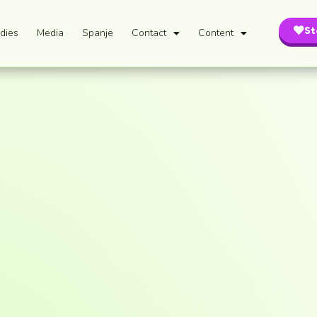
St
dies
Media
Spanje
Contact
Content