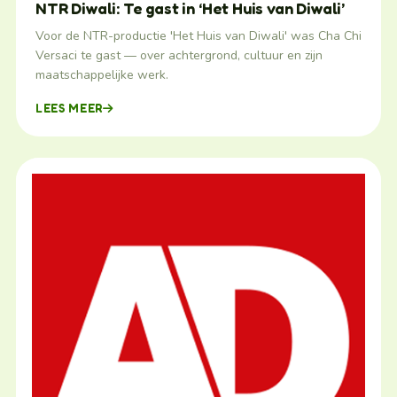
NTR Diwali: Te gast in ‘Het Huis van Diwali’
Voor de NTR-productie 'Het Huis van Diwali' was Cha Chi
Versaci te gast — over achtergrond, cultuur en zijn
maatschappelijke werk.
LEES MEER