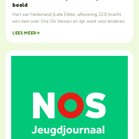
beeld
Hart van Nederland (Late Editie, aflevering 223) bracht
een item over Cha Chi Versaci en zijn werk voor kinderen.
LEES MEER