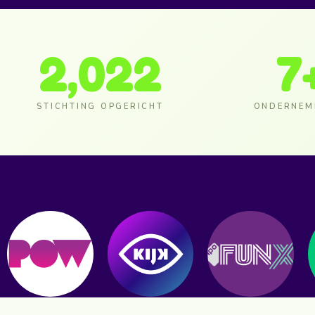
2,022
7
STICHTING OPGERICHT
ONDERNEM