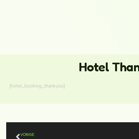
Hotel Tha
[hotel_booking_thankyou]
VORIGE