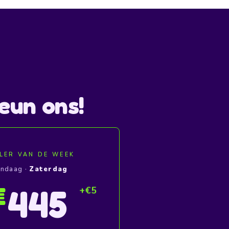
eun ons!
LER VAN DE WEEK
ndaag ·
Zaterdag
445
€