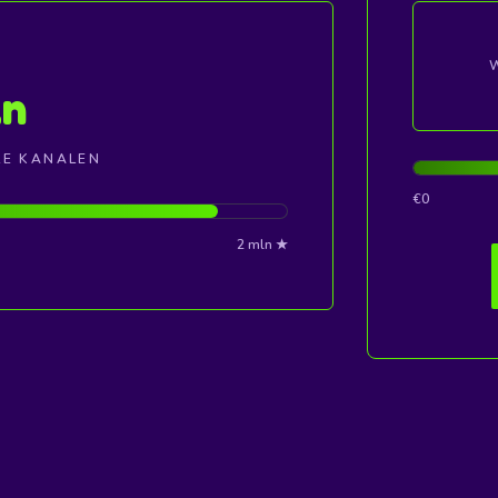
n
LE KANALEN
€0
2 mln ★