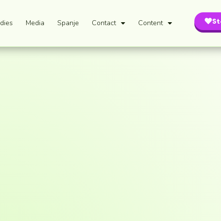
St
dies
Media
Spanje
Contact
Content