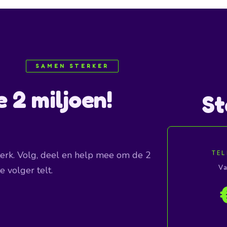
SAMEN STERKER
 2 miljoen!
St
erk. Volg, deel en help mee om de 2
TEL
Va
 volger telt.