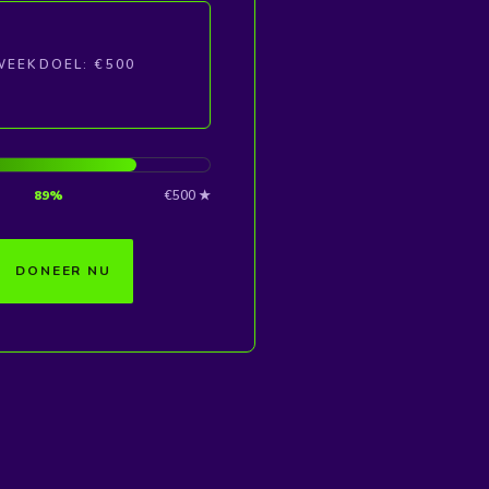
WEEKDOEL: €500
89%
€500 ★
DONEER NU