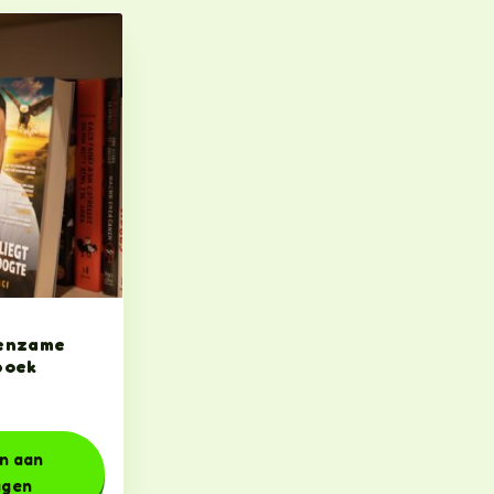
eenzame
boek
n aan
agen