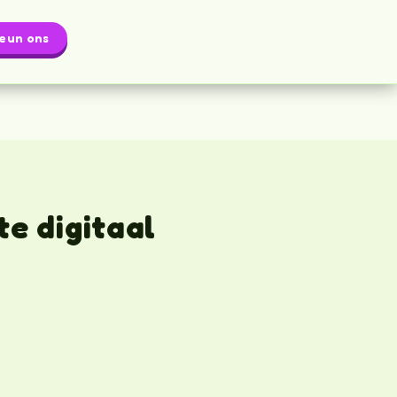
eun ons
e digitaal