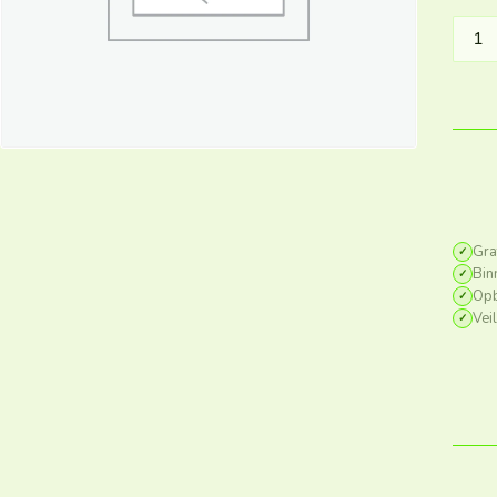
Gra
✓
Bin
✓
Opb
✓
Vei
✓