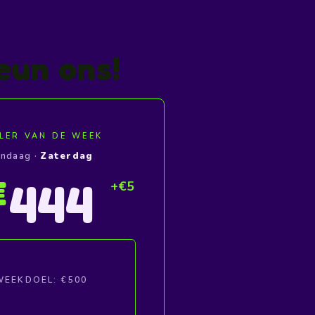
eun ons!
LER VAN DE WEEK
ndaag ·
Zaterdag
445
€
WEEKDOEL: €500