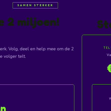
SAMEN STERKER
e 2 miljoen!
St
erk. Volg, deel en help mee om de 2
TEL
Va
 volger telt.
n