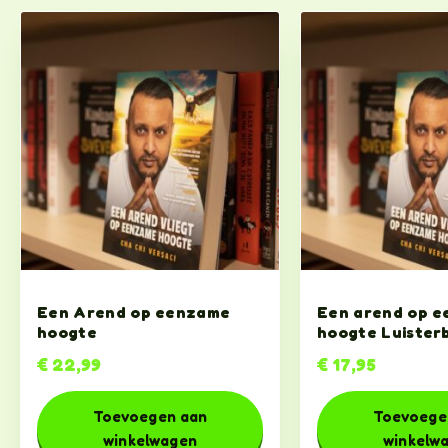
Een Arend op eenzame
Een arend op 
hoogte
hoogte Luister
€
22,99
€
17,95
Toevoegen aan
Toevoege
winkelwagen
winkelw