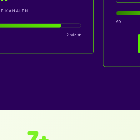
LE KANALEN
€0
2 mln ★
7
+