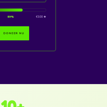
89%
€500 ★
DONEER NU
10
+