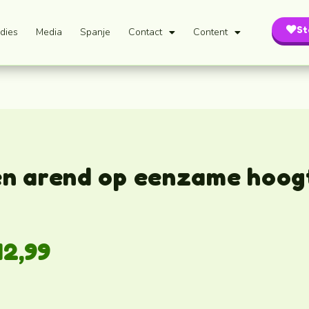
St
dies
Media
Spanje
Contact
Content
n arend op eenzame hoogt
12,99