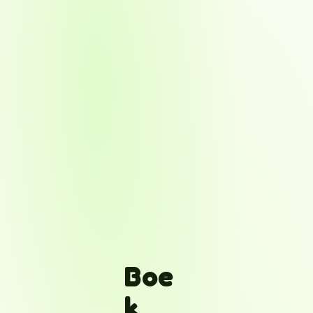
Boe
k