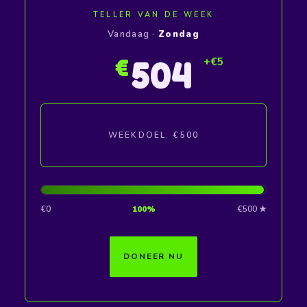
TELLER VAN DE WEEK
Vandaag ·
Zondag
505
€
WEEKDOEL: €500
€0
100%
€500 ★
DONEER NU