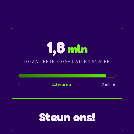
1,8
mln
TOTAAL BEREIK OVER ALLE KANALEN
0
1,8 mln nu
2 mln ★
Steun ons!