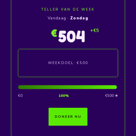
TELLER VAN DE WEEK
Vandaag ·
Zondag
505
€
WEEKDOEL: €500
€0
100%
€500 ★
DONEER NU