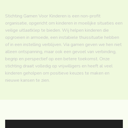
Stichting Gamen Voor Kinderen is een non-profit
organisatie, opgericht om kinderen in moeilijke situaties een
veilige uitlaatklep te bieden. Wij helpen kinderen die
opgroeien in armoede, een instabiele thuissituatie hebben
of in een instelling verblijven. Via gamen geven we hen niet
alleen ontspanning, maar ook een gevoel van verbinding,
begrip en perspectief op een betere toekomst. Onze
stichting draait volledig op vrijwilligers en heeft al veel
kinderen geholpen om positieve keuzes te maken en
nieuwe kansen te zien.